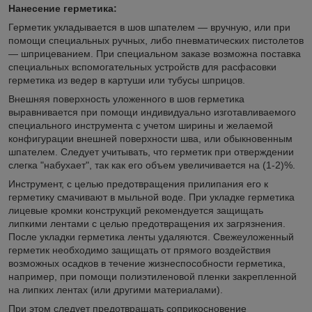
Нанесение герметика:
Герметик укладывается в шов шпателем ― вручную, или при
помощи специальных ручных, либо пневматических пистолетов
― шприцеванием. При специальном заказе возможна поставка
специальных вспомогательных устройств для расфасовки
герметика из ведер в картуши или тубусы шприцов.
Внешняя поверхность уложенного в шов герметика
выравнивается при помощи индивидуально изготавливаемого
специального инструмента с учетом ширины и желаемой
конфигурации внешней поверхности шва, или обыкновенным
шпателем. Следует учитывать, что герметик при отверждении
слегка "набухает", так как его объем увеличивается на (1-2)%.
Инструмент, с целью предотвращения прилипания его к
герметику смачивают в мыльной воде. При укладке герметика
лицевые кромки конструкций рекомендуется защищать
липкими лентами с целью предотвращения их загрязнения.
После укладки герметика ленты удаляются. Свежеуложенный
герметик необходимо защищать от прямого воздействия
возможных осадков в течение жизнеспособности герметика,
например, при помощи полиэтиленовой пленки закрепленной
на липких лентах (или другими материалами).
При этом следует предотвращать соприкосновение