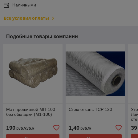
Наличными
Все условия оплаты
Подобные товары компании
Мат прошивной МП-100
Стеклоткань ТСР 120
Уте
без обкладки (М1-100)
Лай
сте
190
1,40
39
руб./куб.м
руб./м