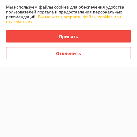
Мы используем файлы cookies для обеспечения удобства
График работы
пользователей портала и предоставления персональных
рекомендаций.
Вы можете настроить файлы cookies или
отключить их.
Полная версия сайта
Принять
Политика обработки cookies
Сайт создан на платформе Deal.by
Отклонить
Информация для покупателя
Индивидуальный предприниматель:
Частное предприятие "Актуал-
Инвест"
_
Регистрационный номер ЕГР: 191756845
УНП: 191756845